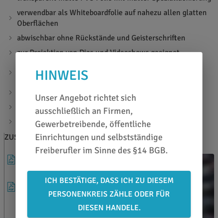
verwendbar als Whiteboardfolie auf nahezu allen glatten
Oberflächen
abwischbar ohne Rückstände und Geisterschriften
zur Projektion von Dias und Videoshows geeignet
macht aus vielen Digitaldruckmedien beschriftbare
HINWEIS
Whiteboards
für ebene und leicht gewölbte Untergründe
Unser Angebot richtet sich
selbstklebend, permanent haftend
ausschließlich an Firmen,
Materialstärke: 80µ
Gewerbetreibende, öffentliche
Einrichtungen und selbstständige
ZUSATZINFOS
BERATEN LASSEN
Freiberufler im Sinne des §14 BGB.
DATENBLATT
ICH BESTÄTIGE, DASS ICH ZU DIESEM
VERARBEITUNGSHINWEISE
PERSONENKREIS ZÄHLE ODER FÜR
DIESEN HANDELE.