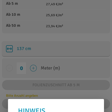
Ab 5 m
27,49 €/m²
Ab 10 m
25,69 €/m²
Ab 50 m
23,94 €/m²
137 cm
Meter (m)
FOLIENZUSCHNITT AB 5 M
Bitte Anzahl angeben
IN DEN WARENKORB
HINWEIS