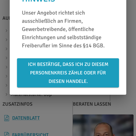
Unser Angebot richtet sich
AUF EINEN BLICK
ausschließlich an Firmen,
Gewerbetreibende, öffentliche
Whiteboardfolie aus PVC mit matter Lackierung
Einrichtungen und selbstständige
permanent selbstklebend
Freiberufler im Sinne des §14 BGB.
weiße, matte und reflexionsarme Oberfläche
beliebig oft wieder beschreibbar
ICH BESTÄTIGE, DASS ICH ZU DIESEM
kann z.B. mit Magnetfolien kombiniert werden
PERSONENKREIS ZÄHLE ODER FÜR
innen und außen verwendbar
DIESEN HANDELE.
zur Projektion geeignet
Materialstärke: 80µ
ZUSATZINFOS
BERATEN LASSEN
DATENBLATT
FARBÜBERSICHT