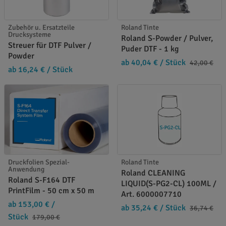
Zubehör u. Ersatzteile
Roland Tinte
Drucksysteme
Roland S-Powder / Pulver,
Streuer für DTF Pulver /
Puder DTF - 1 kg
Powder
ab 40,04 €
/ Stück
42,00 €
ab 16,24 €
/ Stück
Druckfolien Spezial-
Roland Tinte
Anwendung
Roland CLEANING
Roland S-F164 DTF
LIQUID(S-PG2-CL) 100ML /
PrintFilm - 50 cm x 50 m
Art. 6000007710
ab 153,00 €
/
ab 35,24 €
/ Stück
36,74 €
Stück
179,00 €