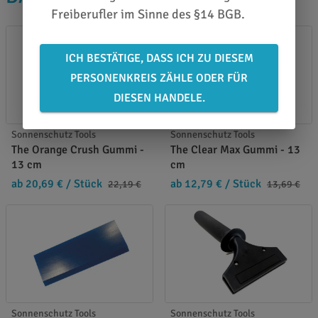
Freiberufler im Sinne des §14 BGB.
ICH BESTÄTIGE, DASS ICH ZU DIESEM
PERSONENKREIS ZÄHLE ODER FÜR
DIESEN HANDELE.
Sonnenschutz Tools
Sonnenschutz Tools
The Orange Crush Gummi -
The Clear Max Gummi - 13
13 cm
cm
ab 20,69 €
/ Stück
ab 12,79 €
/ Stück
22,19 €
13,69 €
Sonnenschutz Tools
Sonnenschutz Tools