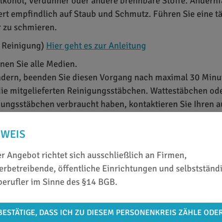
kohol, Verdünner oder andere brennbare Stoffe. Andernf
iert empfindlich auf Staub und Schmutz. Führen Sie eine t
r zu schmieren.
 Reinigung)
Hier geht es zur Anleitung
nen Sie alle Medien.
dern, beenden Sie diesen Vorgang nach maximal 30 Minut
 die mitgelieferten Reinigungsstäbchen. Wattestäbchen o
ungsstäbchen verbraucht haben, kontaktieren Sie Ihren au
NWEIS
r Angebot richtet sich ausschließlich an Firmen,
rbetreibende, öffentliche Einrichtungen und selbstständ
berufler im Sinne des §14 BGB.
BESTÄTIGE, DASS ICH ZU DIESEM PERSONENKREIS ZÄHLE ODE