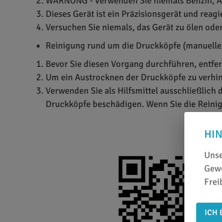
WARNUNG - Verwenden Sie niemals Benzin, Al
Dieses Gerät ist ein Präzisionsgerät und reag
Versuchen Sie niemals, das Gerät zu ölen ode
Reinigung rund um die Druckköpfe (manuelle
Bevor Sie diesen Vorgang durchführen, entfer
Um ein Austrocknen der Druckköpfe zu verhin
Verwenden Sie als Hilfsmittel ausschließlich
Druckköpfe beschädigen. Wenn Sie die Reinig
HI
Unse
Gewe
Frei
ICH 