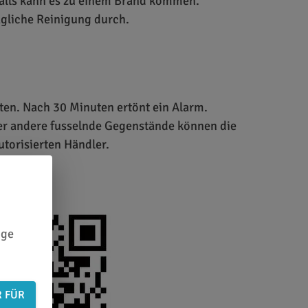
alls kann es zu einem Brand kommen.
ägliche Reinigung durch.
en. Nach 30 Minuten ertönt ein Alarm.
der andere fusselnde Gegenstände können die
torisierten Händler.
ige
R FÜR