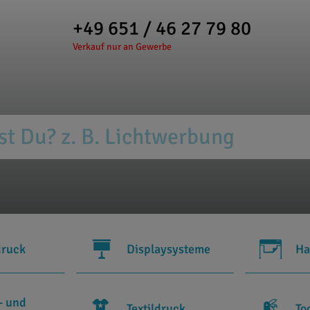
+49 651 / 46 27 79 80
Verkauf nur an Gewerbe
druck
Displaysysteme
Ha
- und
Textildruck
To